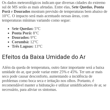
Os dados meteorológicos indicam que diversas cidades do extremo
sul de MS serão as mais afetadas. Entre elas,
Sete Quedas
,
Ponta
Porã
e
Dourados
mostram previsão de temperaturas bem abaixo de
10°C. O impacto será mais acentuado nessas áreas, com
temperaturas mínimas variando como segue:
Sete Quedas:
5°C
Ponta Porã:
8°C
Dourados:
9°C
Corumbá:
12°C
Três Lagoas:
13°C
Efeitos da Baixa Umidade do Ar
Além da queda de temperatura, outro fator importante será a baixa
umidade do ar, que pode variar entre 25% e 45%. Ter um ar mais
seco pode causar desconforto, aumentando a incidência de
problemas como boca seca e irritação nos olhos. Portanto, é
recomendável manter a hidratação e utilizar umidificadores de ar, se
necessário, para aliviar os sintomas.