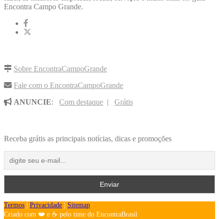
Encontra Campo Grande.
LINKS RÁPIDOS
Sobre EncontraCampoGrande
Fale com o EncontraCampoGrande
ANUNCIE
:
Com destaque
|
Grátis
NOVIDADES POR E-MAIL
Receba grátis as principais notícias, dicas e promoções
Termos
|
Privacidade
|
Sitemap
Criado com ❤️ e ☕ pelo time do EncontraBrasil