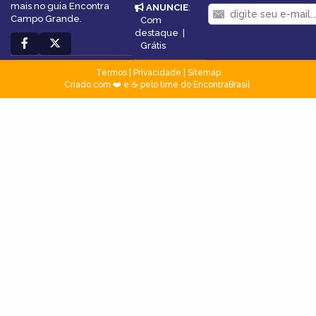
mais no guia Encontra
ANUNCIE
:
Campo Grande.
Com
destaque
|
Grátis
Termos
|
Privacidade
|
Sitemap
Criado com ❤️ e ☕ pelo time do EncontraBrasil