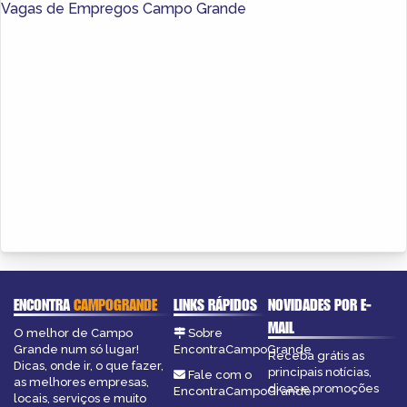
Vagas de Empregos Campo Grande
ENCONTRA
CAMPOGRANDE
LINKS RÁPIDOS
NOVIDADES POR E-
MAIL
O melhor de Campo
Sobre
Grande num só lugar!
EncontraCampoGrande
Receba grátis as
Dicas, onde ir, o que fazer,
principais notícias,
Fale com o
as melhores empresas,
dicas e promoções
EncontraCampoGrande
locais, serviços e muito