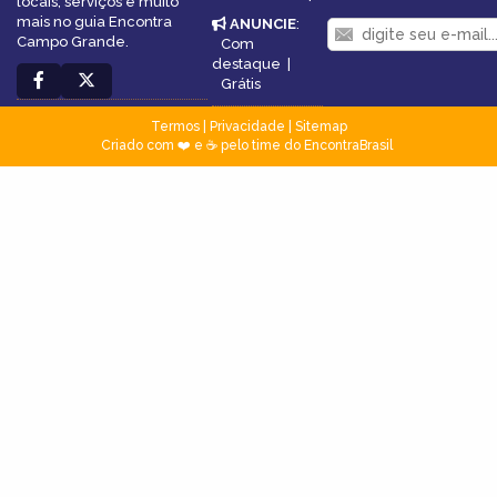
locais, serviços e muito
mais no guia Encontra
ANUNCIE
:
Campo Grande.
Com
destaque
|
Grátis
Termos
|
Privacidade
|
Sitemap
Criado com ❤️ e ☕ pelo time do EncontraBrasil