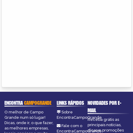
ENCONTRA
CAMPOGRANDE
LINKS RÁPIDOS
NOVIDADES POR E-
MAIL
O melhor de Campo
Sobre
Grande num só lugar!
EncontraCampoGrande
Receba grátis as
Dicas, onde ir, o que fazer,
principais notícias,
Fale com o
as melhores empresas,
dicas e promoções
EncontraCampoGrande