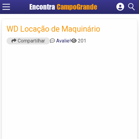
Encontra
CampoGrande
Cadastrar empresa
Fazer login
WD Locação de Maquinário
Criar conta
Compartilhar
Avalie!
201