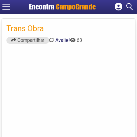
Encontra
CampoGrande
Cadastrar empresa
Fazer login
Trans Obra
Criar conta
Compartilhar
Avalie!
63