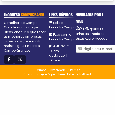
ENCONTRA
CAMPOGRANDE
LINKS RÁPIDOS
NOVIDADES POR E-
MAIL
O melhor de Campo
Sobre
Grande num só lugar!
EncontraCampoGrande
Receba grátis as
Dicas, onde ir, o que fazer,
principais notícias,
Fale com o
as melhores empresas,
dicas e promoções
EncontraCampoGrande
locais, serviços e muito
mais no guia Encontra
ANUNCIE
:
Campo Grande.
Com
destaque
|
Grátis
Termos
|
Privacidade
|
Sitemap
Criado com ❤️ e ☕ pelo time do EncontraBrasil