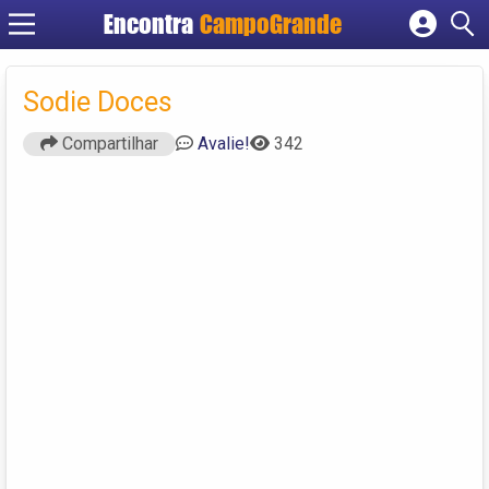
Encontra
CampoGrande
Cadastrar empresa
Fazer login
Sodie Doces
Criar conta
Compartilhar
Avalie!
342