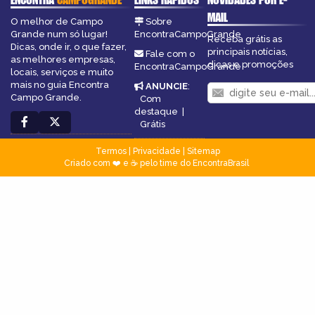
MAIL
O melhor de Campo
Sobre
Grande num só lugar!
EncontraCampoGrande
Receba grátis as
Dicas, onde ir, o que fazer,
principais notícias,
Fale com o
as melhores empresas,
dicas e promoções
EncontraCampoGrande
locais, serviços e muito
mais no guia Encontra
ANUNCIE
:
Campo Grande.
Com
destaque
|
Grátis
Termos
|
Privacidade
|
Sitemap
Criado com ❤️ e ☕ pelo time do EncontraBrasil