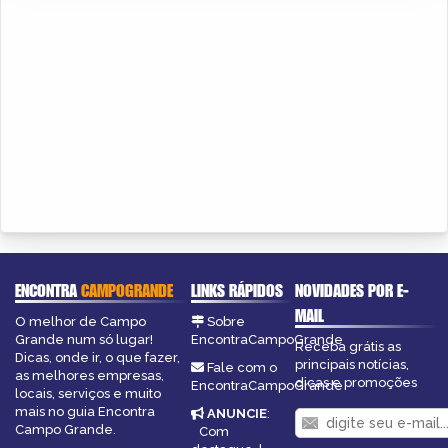
ENCONTRA
CAMPOGRANDE
LINKS RÁPIDOS
NOVIDADES POR E-
MAIL
O melhor de Campo
Sobre
Grande num só lugar!
EncontraCampoGrande
Receba grátis as
Dicas, onde ir, o que fazer,
principais notícias,
Fale com o
as melhores empresas,
dicas e promoções
EncontraCampoGrande
locais, serviços e muito
mais no guia Encontra
ANUNCIE
:
Campo Grande.
Com