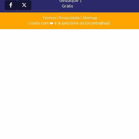
destaque
|
Grátis
Termos
|
Privacidade
|
Sitemap
Criado com ❤️ e ☕ pelo time do EncontraBrasil