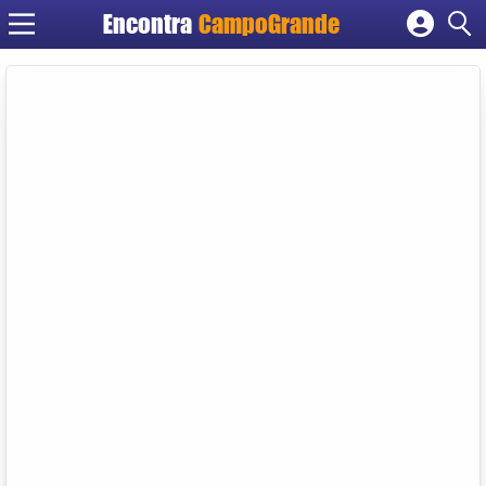
Encontra
CampoGrande
Cadastrar empresa
Fazer login
Criar conta