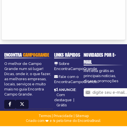
ENCONTRA
CAMPOGRANDE
LINKS RÁPIDOS
NOVIDADES POR E-
MAIL
O melhor de Campo
Sobre
Grande num só lugar!
EncontraCampoGrande
Receba grátis as
Dicas, onde ir, o que fazer,
principais notícias,
Fale com o
as melhores empresas,
dicas e promoções
EncontraCampoGrande
locais, serviços e muito
mais no guia Encontra
ANUNCIE
:
Campo Grande.
Com
destaque
|
Grátis
Termos
|
Privacidade
|
Sitemap
Criado com ❤️ e ☕ pelo time do EncontraBrasil