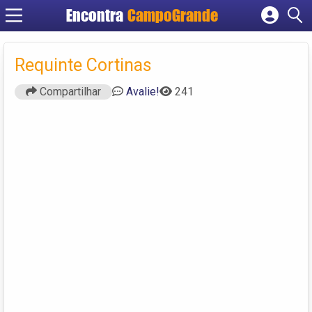
Encontra
CampoGrande
Cadastrar empresa
Fazer login
Requinte Cortinas
Criar conta
Compartilhar
Avalie!
241