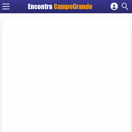
Encontra
CampoGrande
Cadastrar empresa
Fazer login
Criar conta