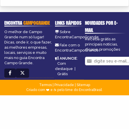
ENCONTRA
CAMPOGRANDE
LINKS RÁPIDOS
NOVIDADES POR E-
MAIL
O melhor de Campo
Sobre
Grande num só lugar!
EncontraCampoGrande
Receba grátis as
Dicas, onde ir, o que fazer,
principais notícias,
Fale com o
as melhores empresas,
dicas e promoções
EncontraCampoGrande
locais, serviços e muito
mais no guia Encontra
ANUNCIE
:
Campo Grande.
Com
destaque
|
Grátis
Termos
|
Privacidade
|
Sitemap
Criado com ❤️ e ☕ pelo time do EncontraBrasil