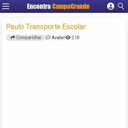
Encontra
CampoGrande
Cadastrar empresa
Fazer login
Paulo Transporte Escolar
Criar conta
Compartilhar
Avalie!
218