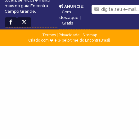
locais, serviços e muito
mais no guia Encontra
ANUNCIE
:
Campo Grande.
Com
destaque
|
Grátis
Termos
|
Privacidade
|
Sitemap
Criado com ❤️ e ☕ pelo time do EncontraBrasil