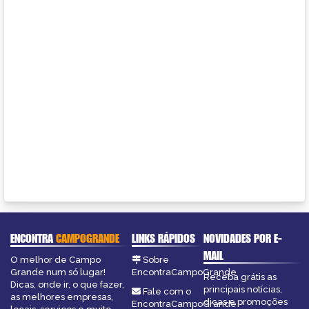
ENCONTRA
CAMPOGRANDE
LINKS RÁPIDOS
NOVIDADES POR E-
MAIL
O melhor de Campo
Sobre
Grande num só lugar!
EncontraCampoGrande
Receba grátis as
Dicas, onde ir, o que fazer,
principais notícias,
Fale com o
as melhores empresas,
dicas e promoções
EncontraCampoGrande