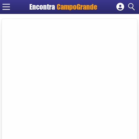
Encontra
CampoGrande
Cadastrar empresa
Fazer login
Criar conta