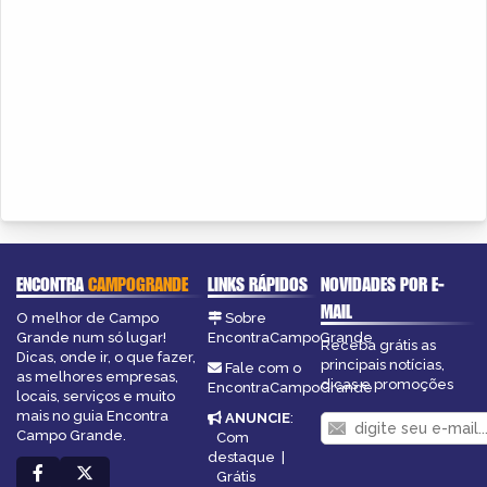
ENCONTRA
CAMPOGRANDE
LINKS RÁPIDOS
NOVIDADES POR E-
MAIL
O melhor de Campo
Sobre
Grande num só lugar!
EncontraCampoGrande
Receba grátis as
Dicas, onde ir, o que fazer,
principais notícias,
Fale com o
as melhores empresas,
dicas e promoções
EncontraCampoGrande
locais, serviços e muito
mais no guia Encontra
ANUNCIE
:
Campo Grande.
Com
destaque
|
Grátis