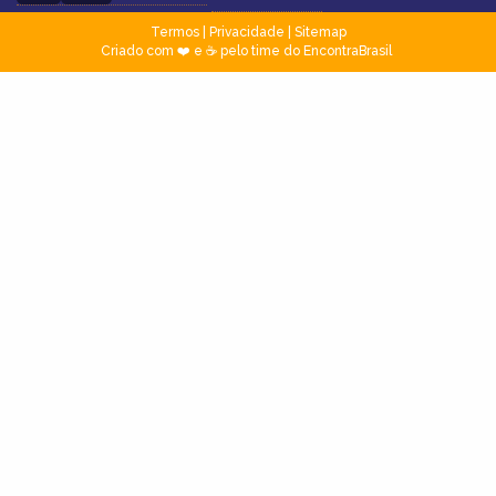
Termos
|
Privacidade
|
Sitemap
Criado com ❤️ e ☕ pelo time do EncontraBrasil