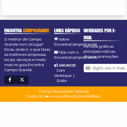
ENCONTRA
CAMPOGRANDE
LINKS RÁPIDOS
NOVIDADES POR E-
MAIL
O melhor de Campo
Sobre
Grande num só lugar!
EncontraCampoGrande
Receba grátis as
Dicas, onde ir, o que fazer,
principais notícias,
Fale com o
as melhores empresas,
dicas e promoções
EncontraCampoGrande
locais, serviços e muito
mais no guia Encontra
ANUNCIE
:
Campo Grande.
Com
destaque
|
Grátis
Termos
|
Privacidade
|
Sitemap
Criado com ❤️ e ☕ pelo time do EncontraBrasil