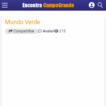
Encontra
CampoGrande
Cadastrar empresa
Fazer login
Mundo Verde
Criar conta
Compartilhar
Avalie!
215