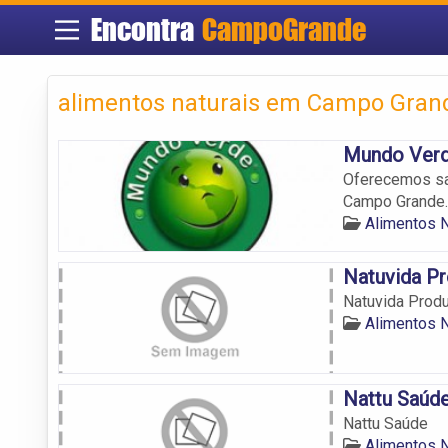
Encontra
CampoGrande
alimentos naturais em Campo Gran
Mundo Ver
Oferecemos saú
Campo Grande.
Alimentos 
Natuvida Pr
Natuvida Produ
Alimentos 
Nattu Saúd
Nattu Saúde
Alimentos 