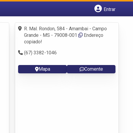
Entrar
Cadastrar empresa
Fazer login
R. Mal. Rondon, 584 - Amambai - Campo
Criar conta
Grande - MS - 79008-001
Endereço
copiado!
(67) 3382-1046
Mapa
Comente