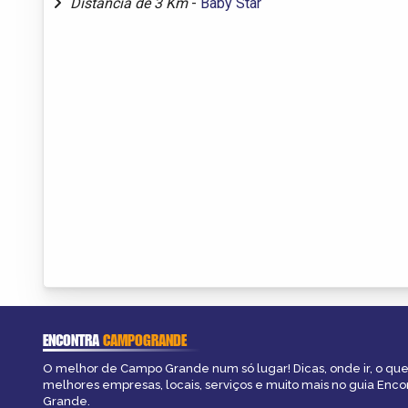
Distância de 3 Km
-
Baby Star
ENCONTRA
CAMPOGRANDE
O melhor de Campo Grande num só lugar! Dicas, onde ir, o que 
melhores empresas, locais, serviços e muito mais no guia Enc
Grande.