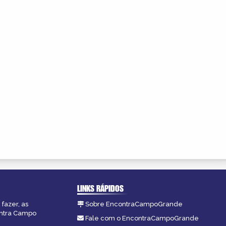
LINKS RÁPIDOS
fazer, as
Sobre EncontraCampoGrande
ontra Campo
Fale com o EncontraCampoGrande