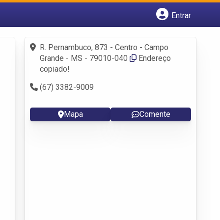
Entrar
Cadastrar empresa
Fazer login
R. Pernambuco, 873 - Centro - Campo
Criar conta
Grande - MS - 79010-040
Endereço
copiado!
(67) 3382-9009
Mapa
Comente