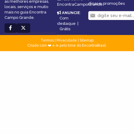
as melhores empresas,
dicas e promoções
EncontraCampoGrande
locais, serviços e muito
mais no guia Encontra
ANUNCIE
:
Campo Grande.
Com
destaque
|
Grátis
Termos
|
Privacidade
|
Sitemap
Criado com ❤️ e ☕ pelo time do EncontraBrasil