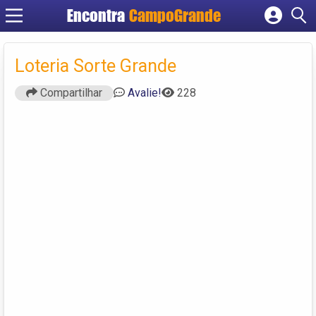
Encontra
CampoGrande
Cadastrar empresa
Fazer login
Loteria Sorte Grande
Criar conta
Compartilhar
Avalie!
228