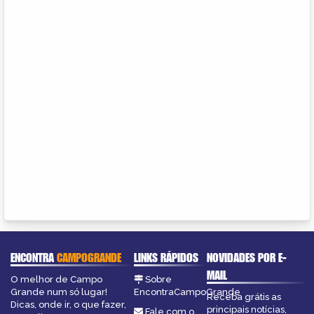
ENCONTRA
CAMPOGRANDE
LINKS RÁPIDOS
NOVIDADES POR E-
MAIL
O melhor de Campo
Sobre
Grande num só lugar!
EncontraCampoGrande
Receba grátis as
Dicas, onde ir, o que fazer,
principais notícias,
Fale com o