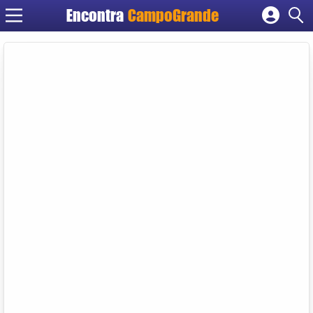
Encontra
CampoGrande
Cadastrar empresa
Fazer login
Criar conta