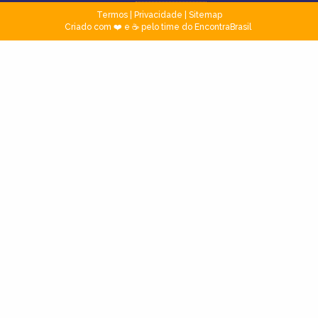
Termos
|
Privacidade
|
Sitemap
Criado com ❤️ e ☕ pelo time do EncontraBrasil