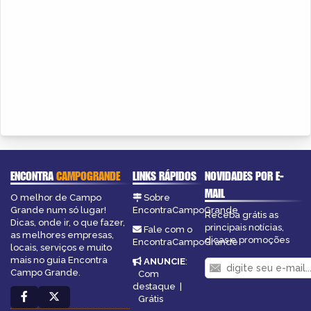
ENCONTRA
CAMPOGRANDE
LINKS RÁPIDOS
NOVIDADES POR E-
MAIL
O melhor de Campo
Sobre
Grande num só lugar!
EncontraCampoGrande
Receba grátis as
Dicas, onde ir, o que fazer,
principais notícias,
Fale com o
as melhores empresas,
dicas e promoções
EncontraCampoGrande
locais, serviços e muito
mais no guia Encontra
ANUNCIE
:
Campo Grande.
Com
destaque
|
Grátis