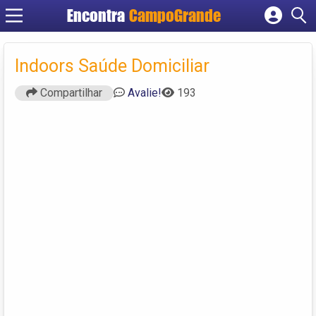
Encontra
CampoGrande
Cadastrar empresa
Fazer login
Indoors Saúde Domiciliar
Criar conta
Compartilhar
Avalie!
193