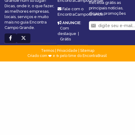
Grande num só lugar!
EncontraCampoGrande
Receba grátis as
Dicas, onde ir, o que fazer,
principais notícias,
Fale com o
as melhores empresas,
dicas e promoções
EncontraCampoGrande
locais, serviços e muito
mais no guia Encontra
ANUNCIE
:
Campo Grande.
Com
destaque
|
Grátis
Termos
|
Privacidade
|
Sitemap
Criado com ❤️ e ☕ pelo time do EncontraBrasil