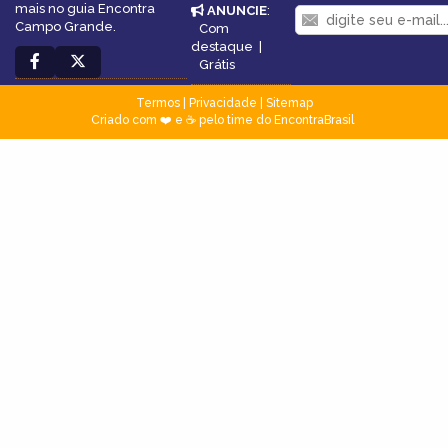
mais no guia Encontra
ANUNCIE
:
Campo Grande.
Com
destaque
|
Grátis
Termos
|
Privacidade
|
Sitemap
Criado com ❤️ e ☕ pelo time do EncontraBrasil