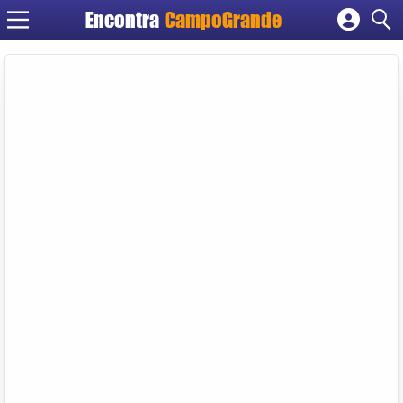
Encontra
CampoGrande
Cadastrar empresa
Fazer login
Criar conta