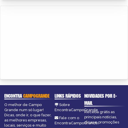
ENCONTRA
CAMPOGRANDE
LINKS RÁPIDOS
NOVIDADES POR E-
MAIL
O melhor de Campo
Sobre
Grande num só lugar!
EncontraCampoGrande
Receba grátis as
Dicas, onde ir, o que fazer,
principais notícias,
Fale com o
as melhores empresas,
dicas e promoções
EncontraCampoGrande
locais, serviços e muito