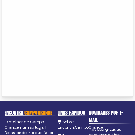
ENCONTRA
CAMPOGRANDE
LINKS RÁPIDOS
NOVIDADES POR E-
MAIL
O melhor de Campo
Sobre
Grande num só lugar!
EncontraCampoGrande
Receba grátis as
Dicas, onde ir, o que fazer,
principais notícias,