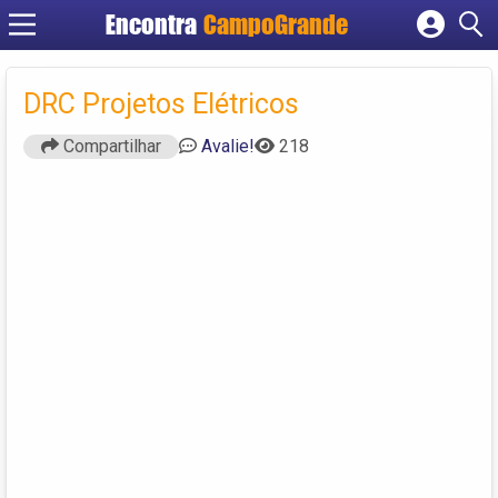
Encontra
CampoGrande
Cadastrar empresa
Fazer login
DRC Projetos Elétricos
Criar conta
Compartilhar
Avalie!
218