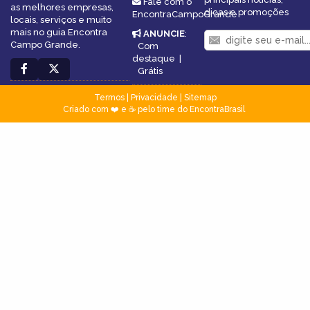
Fale com o
as melhores empresas,
dicas e promoções
EncontraCampoGrande
locais, serviços e muito
mais no guia Encontra
ANUNCIE
:
Campo Grande.
Com
destaque
|
Grátis
Termos
|
Privacidade
|
Sitemap
Criado com ❤️ e ☕ pelo time do EncontraBrasil