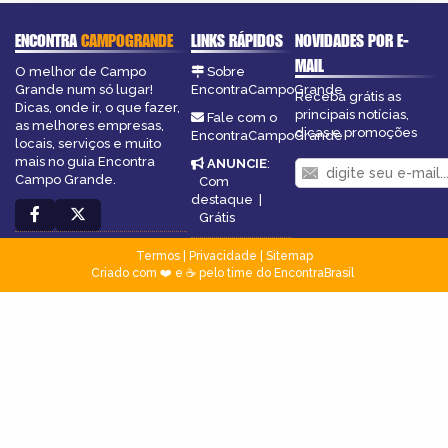
ENCONTRA
CAMPOGRANDE
LINKS RÁPIDOS
NOVIDADES POR E-
MAIL
O melhor de Campo
Sobre
Grande num só lugar!
EncontraCampoGrande
Receba grátis as
Dicas, onde ir, o que fazer,
principais notícias,
Fale com o
as melhores empresas,
dicas e promoções
EncontraCampoGrande
locais, serviços e muito
mais no guia Encontra
ANUNCIE
:
Campo Grande.
Com
destaque
|
Grátis
Termos
|
Privacidade
|
Sitemap
Criado com ❤️ e ☕ pelo time do EncontraBrasil