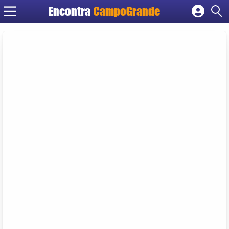
Encontra
CampoGrande
Cadastrar empresa
Fazer login
Criar conta