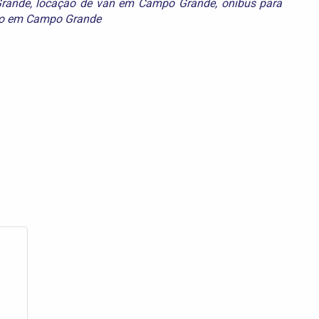
Grande
,
locação de van em Campo Grande
,
onibus para
smo em Campo Grande