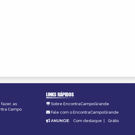
LINKS RÁPIDOS
fazer, as
Sobre EncontraCampoGrande
ontra Campo
Fale com o EncontraCampoGrande
ANUNCIE
:
Com destaque
|
Grátis