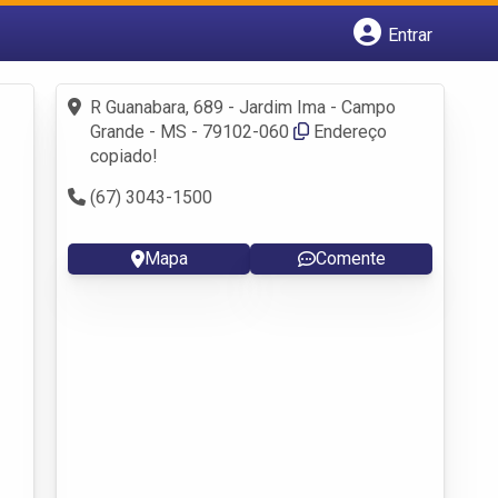
Entrar
Cadastrar empresa
Fazer login
R Guanabara, 689 - Jardim Ima - Campo
Criar conta
Grande - MS - 79102-060
Endereço
copiado!
(67) 3043-1500
Mapa
Comente