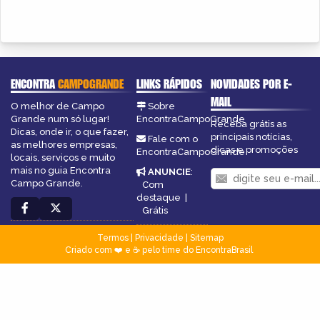
ENCONTRA
CAMPOGRANDE
LINKS RÁPIDOS
NOVIDADES POR E-
MAIL
O melhor de Campo
Sobre
Grande num só lugar!
EncontraCampoGrande
Receba grátis as
Dicas, onde ir, o que fazer,
principais notícias,
Fale com o
as melhores empresas,
dicas e promoções
EncontraCampoGrande
locais, serviços e muito
mais no guia Encontra
ANUNCIE
:
Campo Grande.
Com
destaque
|
Grátis
Termos
|
Privacidade
|
Sitemap
Criado com ❤️ e ☕ pelo time do EncontraBrasil