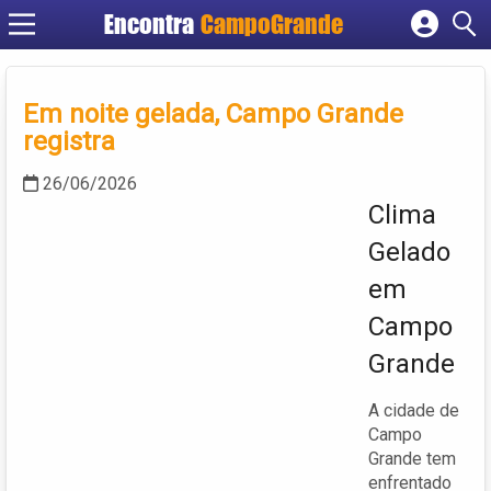
Encontra
CampoGrande
Cadastrar empresa
Fazer login
Em noite gelada, Campo Grande
Criar conta
registra
26/06/2026
Clima
Gelado
em
Campo
Grande
A cidade de
Campo
Grande tem
enfrentado