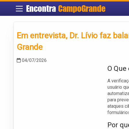
Encontra
CampoGrande
Em entrevista, Dr. Lívio faz ba
Grande
04/07/2026
O Que 
A verifica
usuário qu
automatiz
para preve
ataques ci
formulário
Por qu