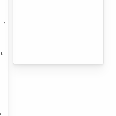
e é
s.
s