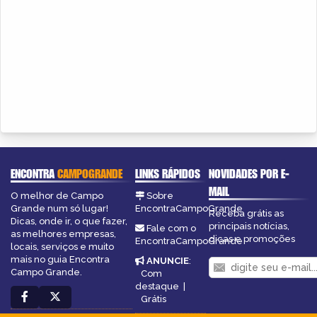
ENCONTRA
CAMPOGRANDE
LINKS RÁPIDOS
NOVIDADES POR E-
MAIL
O melhor de Campo
Sobre
Grande num só lugar!
EncontraCampoGrande
Receba grátis as
Dicas, onde ir, o que fazer,
principais notícias,
Fale com o
as melhores empresas,
dicas e promoções
EncontraCampoGrande
locais, serviços e muito
mais no guia Encontra
ANUNCIE
:
Campo Grande.
Com
destaque
|
Grátis