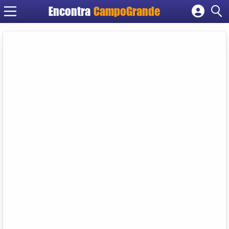
Encontra
CampoGrande
Cadastrar empresa
Fazer login
Criar conta