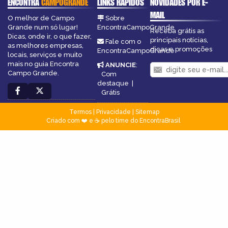
ENCONTRA
CAMPOGRANDE
LINKS RÁPIDOS
NOVIDADES POR E-
MAIL
O melhor de Campo
Sobre
Grande num só lugar!
EncontraCampoGrande
Receba grátis as
Dicas, onde ir, o que fazer,
principais notícias,
Fale com o
as melhores empresas,
dicas e promoções
EncontraCampoGrande
locais, serviços e muito
mais no guia Encontra
ANUNCIE
:
Campo Grande.
Com
destaque
|
Grátis
Termos
|
Privacidade
|
Sitemap
Criado com ❤️ e ☕ pelo time do EncontraBrasil