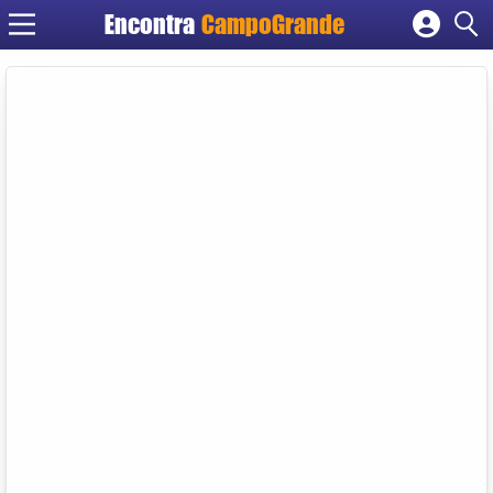
Encontra
CampoGrande
Cadastrar empresa
Fazer login
Criar conta