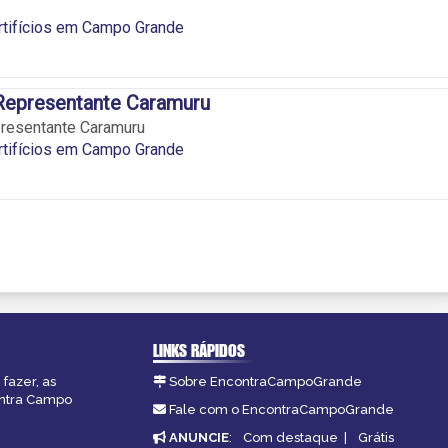
rtifícios em Campo Grande
Representante Caramuru
resentante Caramuru
rtifícios em Campo Grande
LINKS RÁPIDOS
fazer, as
Sobre EncontraCampoGrande
ontra Campo
Fale com o EncontraCampoGrande
ANUNCIE
:
Com destaque
|
Grátis