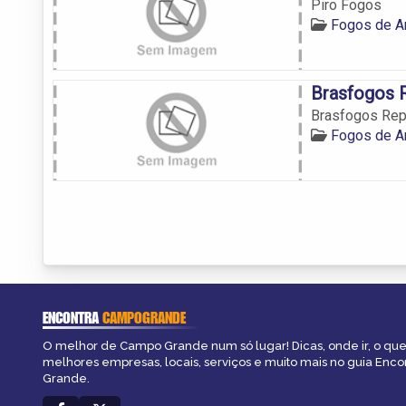
Piro Fogos
Fogos de A
Brasfogos 
Brasfogos Rep
Fogos de A
ENCONTRA
CAMPOGRANDE
O melhor de Campo Grande num só lugar! Dicas, onde ir, o que 
melhores empresas, locais, serviços e muito mais no guia Enc
Grande.