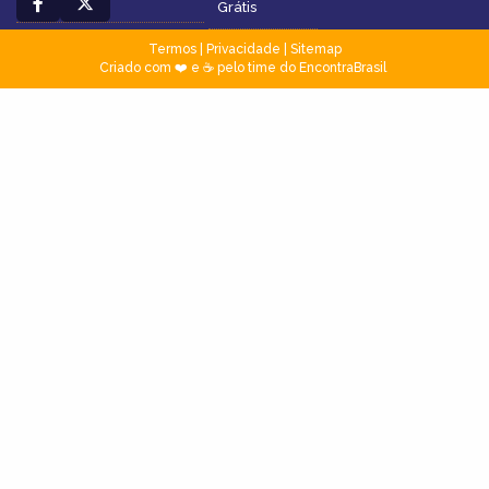
Grátis
Termos
|
Privacidade
|
Sitemap
Criado com ❤️ e ☕ pelo time do EncontraBrasil