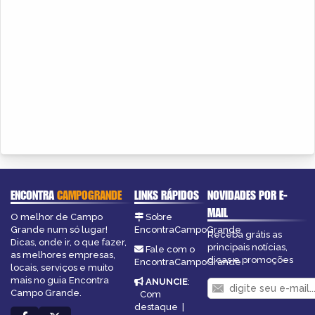
ENCONTRA
CAMPOGRANDE
LINKS RÁPIDOS
NOVIDADES POR E-
MAIL
O melhor de Campo
Sobre
Grande num só lugar!
EncontraCampoGrande
Receba grátis as
Dicas, onde ir, o que fazer,
principais notícias,
Fale com o
as melhores empresas,
dicas e promoções
EncontraCampoGrande
locais, serviços e muito
mais no guia Encontra
ANUNCIE
:
Campo Grande.
Com
destaque
|