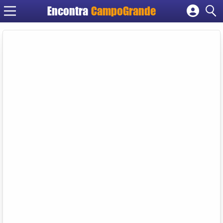
Encontra
CampoGrande
Cadastrar empresa
Fazer login
Criar conta