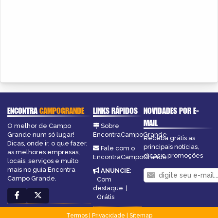
ENCONTRA
CAMPOGRANDE
LINKS RÁPIDOS
NOVIDADES POR E-
MAIL
O melhor de Campo
Sobre
Grande num só lugar!
EncontraCampoGrande
Receba grátis as
Dicas, onde ir, o que fazer,
principais notícias,
Fale com o
as melhores empresas,
dicas e promoções
EncontraCampoGrande
locais, serviços e muito
mais no guia Encontra
ANUNCIE
:
Campo Grande.
Com
destaque
|
Grátis
Termos
|
Privacidade
|
Sitemap