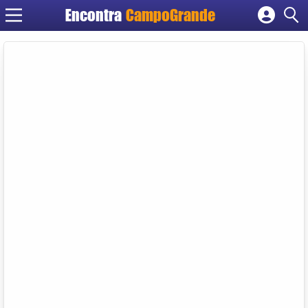
Encontra
CampoGrande
Cadastrar empresa
Fazer login
Criar conta