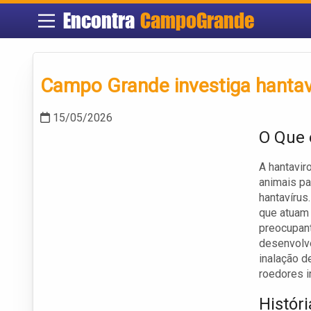
Encontra
CampoGrande
Campo Grande investiga hantav
15/05/2026
O Que 
A hantavir
animais pa
hantavírus
que atuam 
preocupant
desenvolve
inalação d
roedores i
Histór