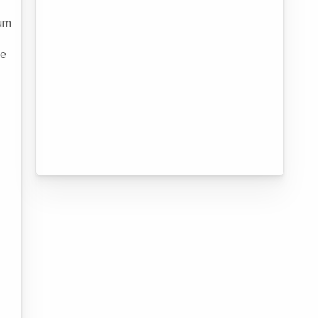
 um
de