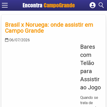
Encontra
CampoGrande
Cadastrar empresa
Fazer login
Brasil x Noruega: onde assistir em
Criar conta
Campo Grande
06/07/2026
Bares
com
Telão
para
Assistir
ao Jogo
Quando se
trata de