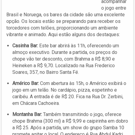
acompanhar
o jogo entre
Brasil e Noruega, os bares da cidade são uma excelente
opção. Os locais estão se preparando para receber os
torcedores com telões, proporcionando um ambiente
vibrante e animado. Aqui estão alguns dos destaques:
Casinha Bar:
Este bar abrirá às 11h, oferecendo um
almoço executivo. Durante a partida, os preços do
chope vão ter desconto, com Brahma a R$ 8,90 e
Heineken a R$ 9,70. Localizado na Rua Frederico
Soares, 357, no Bairro Santa Fé.
Américo Bar:
Com abertura às 15h, o Américo exibirá o
jogo em um telão. No cardápio, pizza, espetinho e
caribéu. A entrada é de R$ 20. Fica na Rua Dr. Zerbini,
em Chácara Cachoeira.
Montanha Bar:
Também transmitindo o jogo, oferece
chope Brahma (300 ml) a R$ 9,99 e caipirinha em dobro
a R$ 25. Após a partida, um show do grupo Samba 10
promete agitar o local. O endereço é Rua Abdul Kadri,