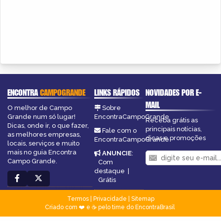
ENCONTRA
CAMPOGRANDE
LINKS RÁPIDOS
NOVIDADES POR E-
MAIL
O melhor de Campo
Sobre
Grande num só lugar!
EncontraCampoGrande
Receba grátis as
Dicas, onde ir, o que fazer,
principais notícias,
Fale com o
as melhores empresas,
dicas e promoções
EncontraCampoGrande
locais, serviços e muito
mais no guia Encontra
ANUNCIE
:
Campo Grande.
Com
destaque
|
Grátis
Termos
|
Privacidade
|
Sitemap
Criado com ❤️ e ☕ pelo time do EncontraBrasil