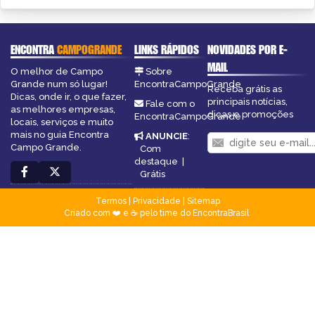
ENCONTRA
CAMPOGRANDE
LINKS RÁPIDOS
NOVIDADES POR E-
MAIL
O melhor de Campo
Sobre
Grande num só lugar!
EncontraCampoGrande
Receba grátis as
Dicas, onde ir, o que fazer,
principais notícias,
Fale com o
as melhores empresas,
dicas e promoções
EncontraCampoGrande
locais, serviços e muito
mais no guia Encontra
ANUNCIE
:
Campo Grande.
Com
destaque
|
Grátis
Termos
|
Privacidade
|
Sitemap
Criado com ❤️ e ☕ pelo time do EncontraBrasil