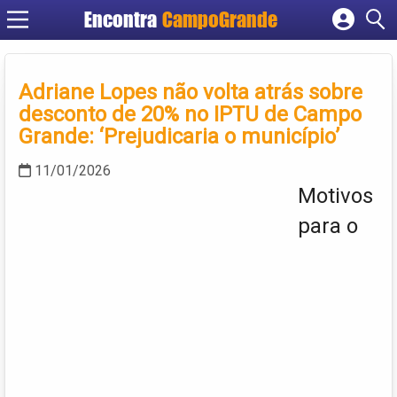
Encontra
CampoGrande
Cadastrar empresa
Fazer login
Adriane Lopes não volta atrás sobre
Criar conta
desconto de 20% no IPTU de Campo
Grande: ‘Prejudicaria o município’
11/01/2026
Motivos
para o