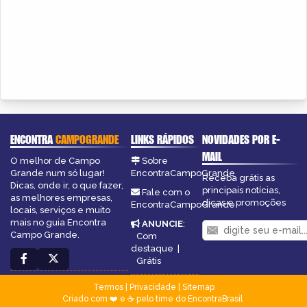
ENCONTRA
CAMPOGRANDE
LINKS RÁPIDOS
NOVIDADES POR E-
MAIL
O melhor de Campo
Sobre
Grande num só lugar!
EncontraCampoGrande
Receba grátis as
Dicas, onde ir, o que fazer,
principais notícias,
Fale com o
as melhores empresas,
dicas e promoções
EncontraCampoGrande
locais, serviços e muito
mais no guia Encontra
ANUNCIE
:
Campo Grande.
Com
destaque
|
Grátis
Termos
|
Privacidade
|
Sitemap
Criado com ❤️ e ☕ pelo time do EncontraBrasil