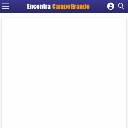
Encontra
CampoGrande
Cadastrar empresa
Fazer login
Criar conta