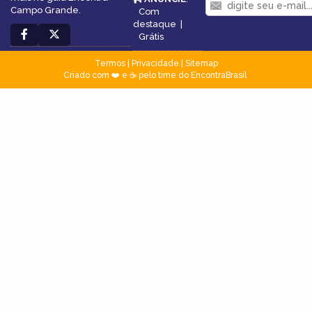
Campo Grande.
Com
destaque
|
Grátis
Termos
|
Privacidade
|
Sitemap
Criado com ❤️ e ☕ pelo time do EncontraBrasil