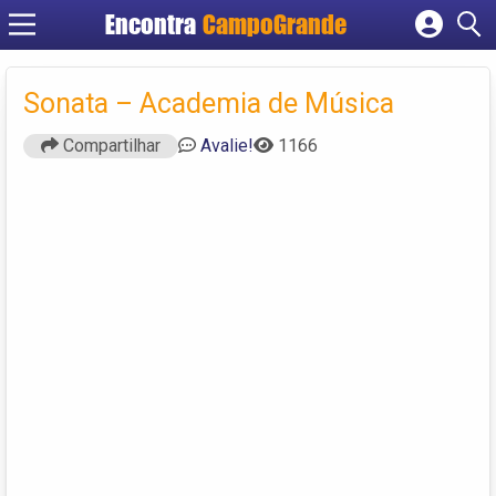
Encontra
CampoGrande
Cadastrar empresa
Fazer login
Sonata – Academia de Música
Criar conta
Compartilhar
Avalie!
1166