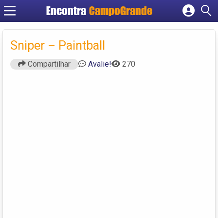
Encontra
CampoGrande
Cadastrar empresa
Fazer login
Sniper – Paintball
Criar conta
Compartilhar
Avalie!
270