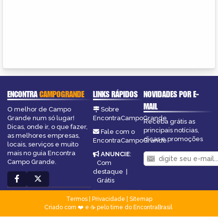
ENCONTRA
CAMPOGRANDE
LINKS RÁPIDOS
NOVIDADES POR E-
MAIL
O melhor de Campo
Sobre
Grande num só lugar!
EncontraCampoGrande
Receba grátis as
Dicas, onde ir, o que fazer,
principais notícias,
Fale com o
as melhores empresas,
dicas e promoções
EncontraCampoGrande
locais, serviços e muito
mais no guia Encontra
ANUNCIE
:
Campo Grande.
Com
destaque
|
Grátis
Termos
|
Privacidade
|
Sitemap
Criado com ❤️ e ☕ pelo time do EncontraBrasil