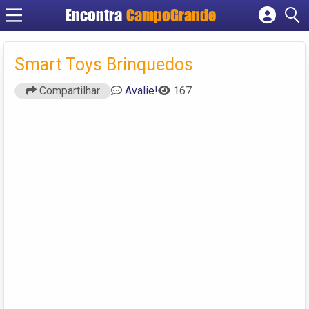
Encontra
CampoGrande
Cadastrar empresa
Fazer login
Smart Toys Brinquedos
Criar conta
Compartilhar
Avalie!
167