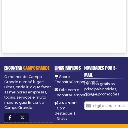
ENCONTRA
CAMPOGRANDE
LINKS RÁPIDOS
NOVIDADES POR E-
MAIL
O melhor de Campo
Sobre
Grande num só lugar!
EncontraCampoGrande
Receba grátis as
Dicas, onde ir, o que fazer,
principais notícias,
Fale com o
as melhores empresas,
dicas e promoções
EncontraCampoGrande
locais, serviços e muito
mais no guia Encontra
ANUNCIE
:
Campo Grande.
Com
destaque
|
Grátis