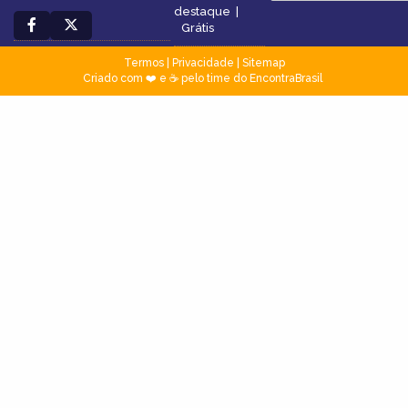
destaque
|
Grátis
Termos
|
Privacidade
|
Sitemap
Criado com ❤️ e ☕ pelo time do EncontraBrasil