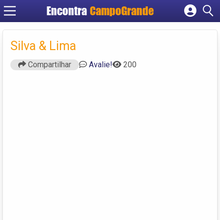
Encontra
CampoGrande
Cadastrar empresa
Fazer login
Silva & Lima
Criar conta
Compartilhar
Avalie!
200