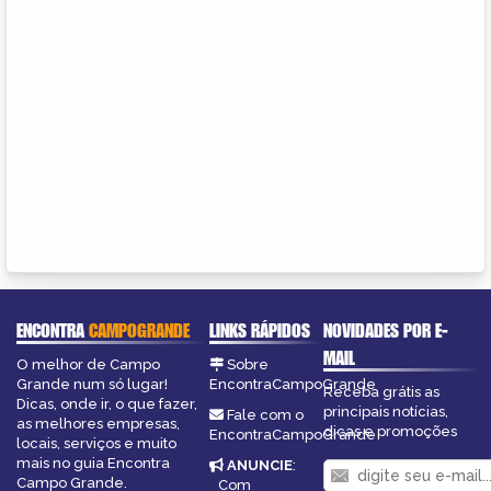
ENCONTRA
CAMPOGRANDE
LINKS RÁPIDOS
NOVIDADES POR E-
MAIL
O melhor de Campo
Sobre
Grande num só lugar!
EncontraCampoGrande
Receba grátis as
Dicas, onde ir, o que fazer,
principais notícias,
Fale com o
as melhores empresas,
dicas e promoções
EncontraCampoGrande
locais, serviços e muito
mais no guia Encontra
ANUNCIE
:
Campo Grande.
Com