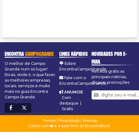
ENCONTRA
CAMPOGRANDE
LINKS RÁPIDOS
NOVIDADES POR E-
MAIL
O melhor de Campo
Sobre
Grande num só lugar!
EncontraCampoGrande
Receba grátis as
Dicas, onde ir, o que fazer,
principais notícias,
Fale com o
as melhores empresas,
dicas e promoções
EncontraCampoGrande
locais, serviços e muito
mais no guia Encontra
ANUNCIE
:
Campo Grande.
Com
destaque
|
Grátis
Termos
|
Privacidade
|
Sitemap
Criado com ❤️ e ☕ pelo time do EncontraBrasil