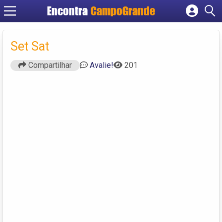
Encontra
CampoGrande
Cadastrar empresa
Fazer login
Set Sat
Criar conta
Compartilhar
Avalie!
201