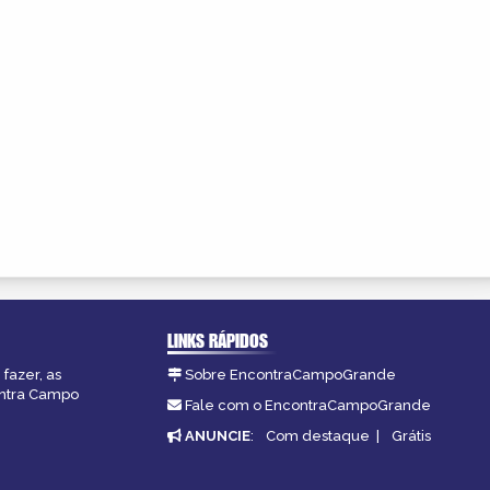
LINKS RÁPIDOS
fazer, as
Sobre EncontraCampoGrande
ontra Campo
Fale com o EncontraCampoGrande
ANUNCIE
:
Com destaque
|
Grátis