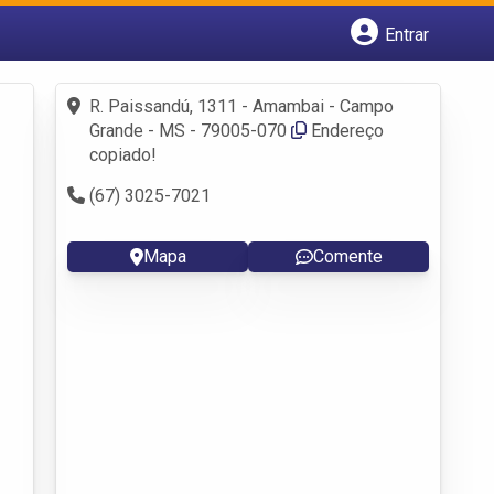
Entrar
Cadastrar empresa
Fazer login
R. Paissandú, 1311 - Amambai - Campo
Criar conta
Grande - MS - 79005-070
Endereço
copiado!
(67) 3025-7021
Mapa
Comente