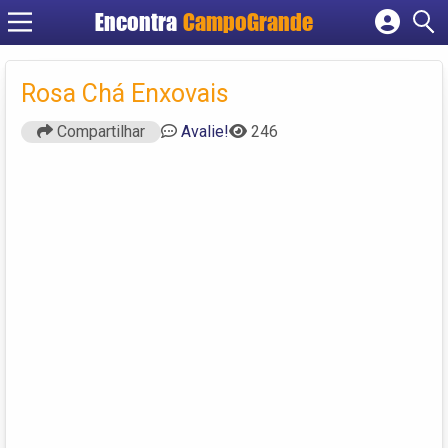
Encontra
CampoGrande
Cadastrar empresa
Fazer login
Rosa Chá Enxovais
Criar conta
Compartilhar
Avalie!
246