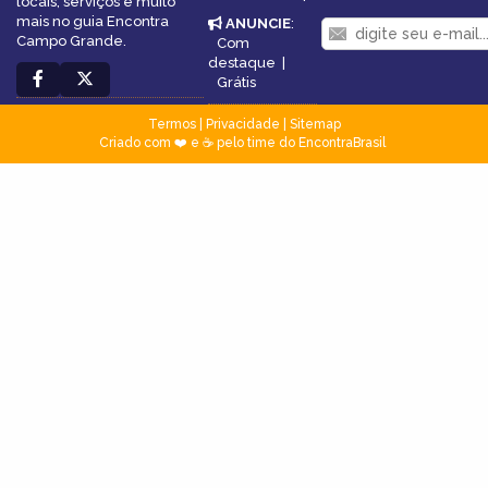
locais, serviços e muito
mais no guia Encontra
ANUNCIE
:
Campo Grande.
Com
destaque
|
Grátis
Termos
|
Privacidade
|
Sitemap
Criado com ❤️ e ☕ pelo time do EncontraBrasil