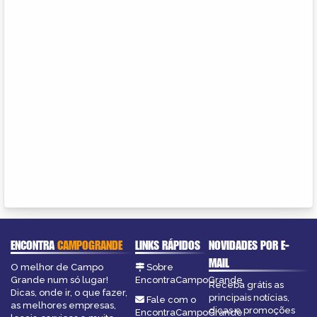
ENCONTRA
CAMPOGRANDE
LINKS RÁPIDOS
NOVIDADES POR E-
MAIL
O melhor de Campo
Sobre
Grande num só lugar!
EncontraCampoGrande
Receba grátis as
Dicas, onde ir, o que fazer,
principais notícias,
Fale com o
as melhores empresas,
dicas e promoções
EncontraCampoGrande