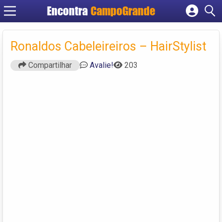
Encontra
CampoGrande
Cadastrar empresa
Fazer login
Ronaldos Cabeleireiros – HairStylist
Criar conta
Compartilhar
Avalie!
203