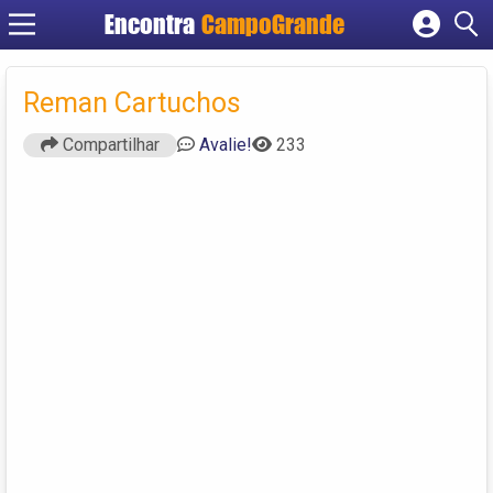
Encontra
CampoGrande
Cadastrar empresa
Fazer login
Reman Cartuchos
Criar conta
Compartilhar
Avalie!
233