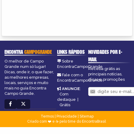
ENCONTRA
CAMPOGRANDE
LINKS RÁPIDOS
NOVIDADES POR E-
MAIL
O melhor de Campo
Sobre
Grande num só lugar!
EncontraCampoGrande
Receba grátis as
Dicas, onde ir, o que fazer,
principais notícias,
Fale com o
as melhores empresas,
dicas e promoções
EncontraCampoGrande
locais, serviços e muito
mais no guia Encontra
ANUNCIE
:
Campo Grande.
Com
destaque
|
Grátis
Termos
|
Privacidade
|
Sitemap
Criado com ❤️ e ☕ pelo time do EncontraBrasil