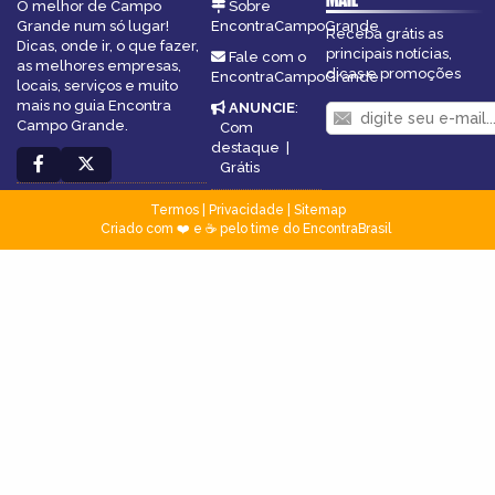
O melhor de Campo
Sobre
Grande num só lugar!
EncontraCampoGrande
Receba grátis as
Dicas, onde ir, o que fazer,
principais notícias,
Fale com o
as melhores empresas,
dicas e promoções
EncontraCampoGrande
locais, serviços e muito
mais no guia Encontra
ANUNCIE
:
Campo Grande.
Com
destaque
|
Grátis
Termos
|
Privacidade
|
Sitemap
Criado com ❤️ e ☕ pelo time do EncontraBrasil