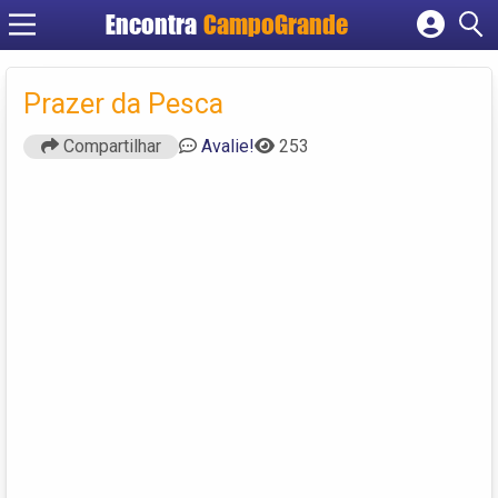
Encontra
CampoGrande
Cadastrar empresa
Fazer login
Prazer da Pesca
Criar conta
Compartilhar
Avalie!
253