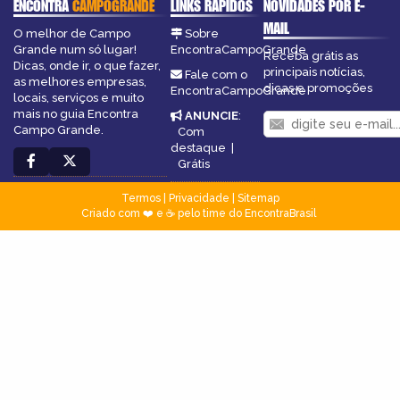
ENCONTRA
CAMPOGRANDE
LINKS RÁPIDOS
NOVIDADES POR E-
MAIL
O melhor de Campo
Sobre
Grande num só lugar!
EncontraCampoGrande
Receba grátis as
Dicas, onde ir, o que fazer,
principais notícias,
Fale com o
as melhores empresas,
dicas e promoções
EncontraCampoGrande
locais, serviços e muito
mais no guia Encontra
ANUNCIE
:
Campo Grande.
Com
destaque
|
Grátis
Termos
|
Privacidade
|
Sitemap
Criado com ❤️ e ☕ pelo time do EncontraBrasil