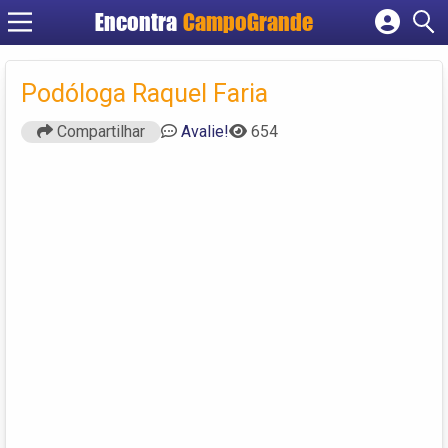
Encontra
CampoGrande
Cadastrar empresa
Fazer login
Podóloga Raquel Faria
Criar conta
Compartilhar
Avalie!
654