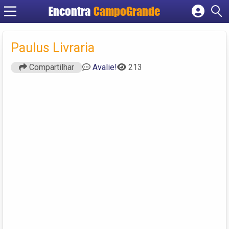
Encontra
CampoGrande
Cadastrar empresa
Fazer login
Paulus Livraria
Criar conta
Compartilhar
Avalie!
213