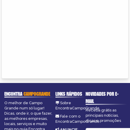
ENCONTRA
CAMPOGRANDE
LINKS RÁPIDOS
NOVIDADES POR E-
MAIL
O melhor de Campo
Sobre
Grande num só lugar!
EncontraCampoGrande
Receba grátis as
Dicas, onde ir, o que fazer,
principais notícias,
Fale com o
as melhores empresas,
dicas e promoções
EncontraCampoGrande
locais, serviços e muito
mais no guia Encontra
ANUNCIE
: