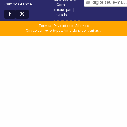
Campo Grande.
Com
destaque
|
Grátis
Termos
|
Privacidade
|
Sitemap
Criado com ❤️ e ☕ pelo time do EncontraBrasil