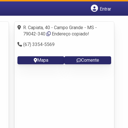
Entrar
Cadastrar empresa
Fazer login
R. Capiata, 40 - Campo Grande - MS -
Criar conta
79042-340
Endereço copiado!
(67) 3354-5569
Mapa
Comente