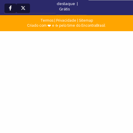
destaque
|
Grátis
Termos
|
Privacidade
|
Sitemap
Criado com ❤️ e ☕ pelo time do EncontraBrasil