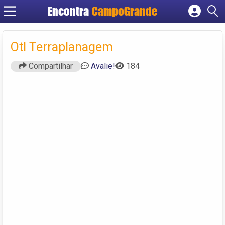
Encontra
CampoGrande
Cadastrar empresa
Fazer login
Otl Terraplanagem
Criar conta
Compartilhar
Avalie!
184