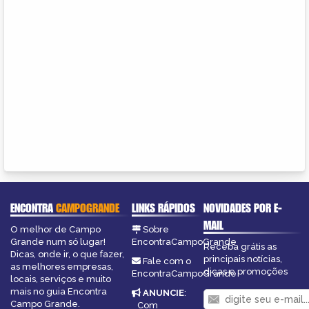
ENCONTRA
CAMPOGRANDE
LINKS RÁPIDOS
NOVIDADES POR E-
MAIL
O melhor de Campo
Sobre
Grande num só lugar!
EncontraCampoGrande
Receba grátis as
Dicas, onde ir, o que fazer,
principais notícias,
Fale com o
as melhores empresas,
dicas e promoções
EncontraCampoGrande
locais, serviços e muito
mais no guia Encontra
ANUNCIE
:
Campo Grande.
Com