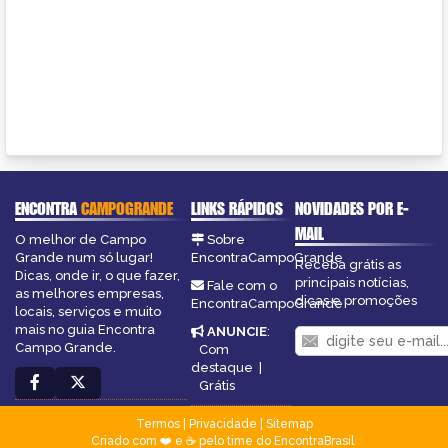
ENCONTRA
CAMPOGRANDE
LINKS RÁPIDOS
NOVIDADES POR E-
MAIL
O melhor de Campo
Sobre
Grande num só lugar!
EncontraCampoGrande
Receba grátis as
Dicas, onde ir, o que fazer,
principais notícias,
Fale com o
as melhores empresas,
dicas e promoções
EncontraCampoGrande
locais, serviços e muito
mais no guia Encontra
ANUNCIE
:
Campo Grande.
Com
destaque
|
Grátis
Termos
|
Privacidade
|
Sitemap
Criado com ❤️ e ☕ pelo time do EncontraBrasil