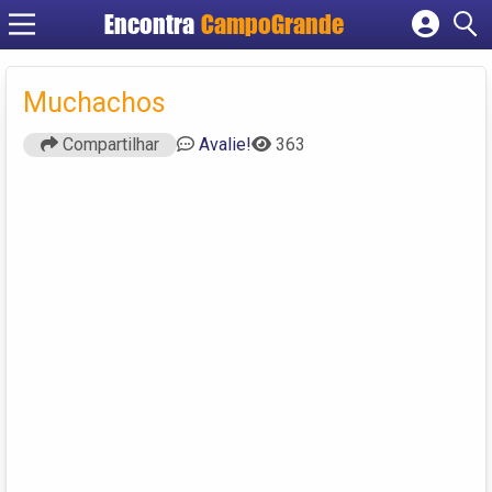
Encontra
CampoGrande
Cadastrar empresa
Fazer login
Muchachos
Criar conta
Compartilhar
Avalie!
363