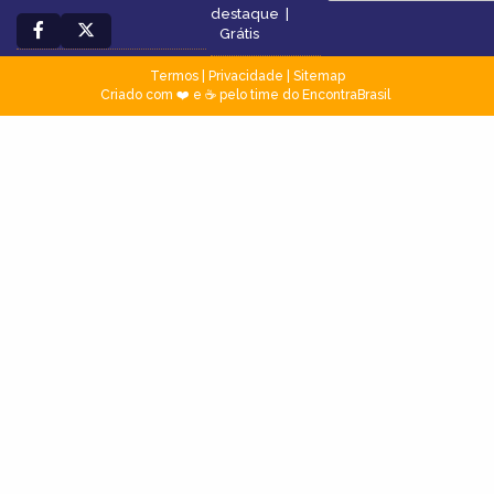
destaque
|
Grátis
Termos
|
Privacidade
|
Sitemap
Criado com ❤️ e ☕ pelo time do EncontraBrasil