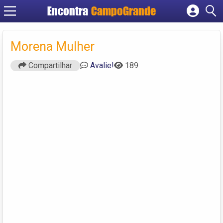
Encontra
CampoGrande
Cadastrar empresa
Fazer login
Morena Mulher
Criar conta
Compartilhar
Avalie!
189