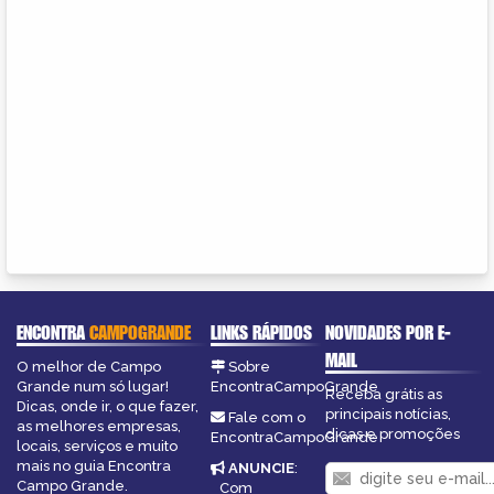
ENCONTRA
CAMPOGRANDE
LINKS RÁPIDOS
NOVIDADES POR E-
MAIL
O melhor de Campo
Sobre
Grande num só lugar!
EncontraCampoGrande
Receba grátis as
Dicas, onde ir, o que fazer,
principais notícias,
Fale com o
as melhores empresas,
dicas e promoções
EncontraCampoGrande
locais, serviços e muito
mais no guia Encontra
ANUNCIE
:
Campo Grande.
Com