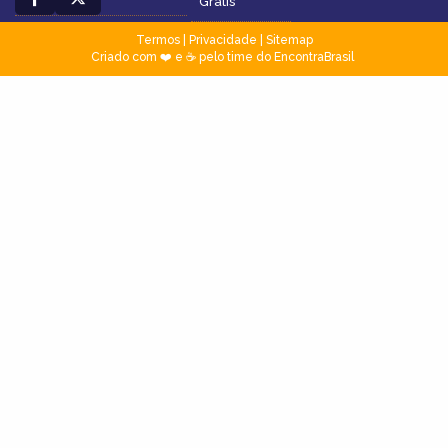
Grátis
Termos
|
Privacidade
|
Sitemap
Criado com ❤️ e ☕ pelo time do EncontraBrasil