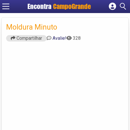
Encontra
CampoGrande
Cadastrar empresa
Fazer login
Moldura Minuto
Criar conta
Compartilhar
Avalie!
328