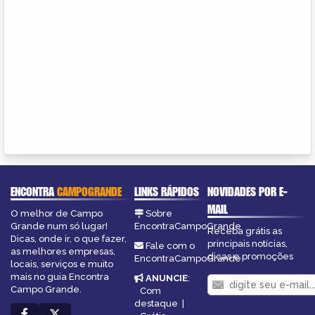
ENCONTRA
CAMPOGRANDE
LINKS RÁPIDOS
NOVIDADES POR E-
MAIL
O melhor de Campo
Sobre
Grande num só lugar!
EncontraCampoGrande
Receba grátis as
Dicas, onde ir, o que fazer,
principais notícias,
Fale com o
as melhores empresas,
dicas e promoções
EncontraCampoGrande
locais, serviços e muito
mais no guia Encontra
ANUNCIE
:
Campo Grande.
Com
destaque
|