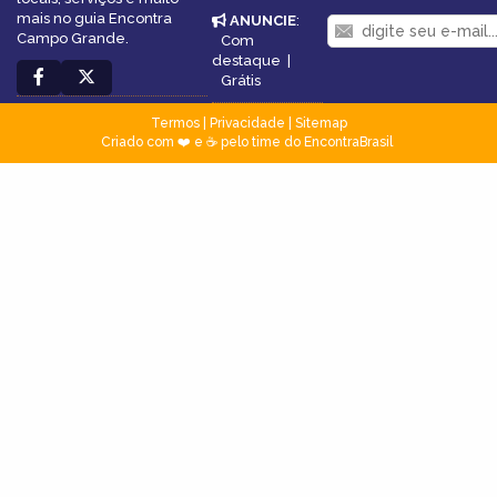
mais no guia Encontra
ANUNCIE
:
Campo Grande.
Com
destaque
|
Grátis
Termos
|
Privacidade
|
Sitemap
Criado com ❤️ e ☕ pelo time do EncontraBrasil