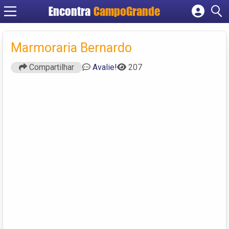
Encontra
CampoGrande
Cadastrar empresa
Fazer login
Marmoraria Bernardo
Criar conta
Compartilhar
Avalie!
207