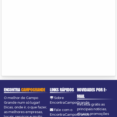
ENCONTRA
CAMPOGRANDE
LINKS RÁPIDOS
NOVIDADES POR E-
MAIL
O melhor de Campo
Sobre
Grande num só lugar!
EncontraCampoGrande
Receba grátis as
Dicas, onde ir, o que fazer,
principais notícias,
Fale com o
as melhores empresas,
dicas e promoções
EncontraCampoGrande
locais, serviços e muito